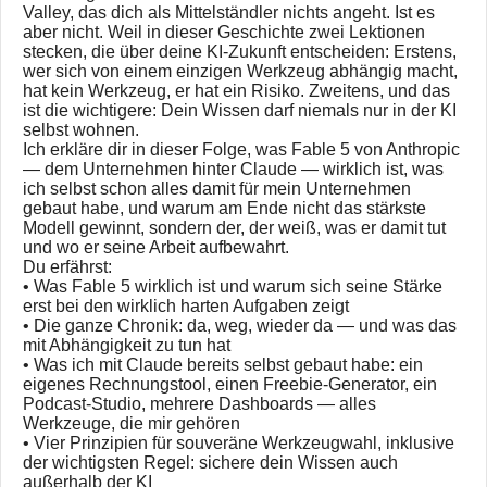
Valley, das dich als Mittelständler nichts angeht. Ist es
aber nicht. Weil in dieser Geschichte zwei Lektionen
stecken, die über deine KI-Zukunft entscheiden: Erstens,
wer sich von einem einzigen Werkzeug abhängig macht,
hat kein Werkzeug, er hat ein Risiko. Zweitens, und das
ist die wichtigere: Dein Wissen darf niemals nur in der KI
selbst wohnen.
Ich erkläre dir in dieser Folge, was Fable 5 von Anthropic
— dem Unternehmen hinter Claude — wirklich ist, was
ich selbst schon alles damit für mein Unternehmen
gebaut habe, und warum am Ende nicht das stärkste
Modell gewinnt, sondern der, der weiß, was er damit tut
und wo er seine Arbeit aufbewahrt.
Du erfährst:
• Was Fable 5 wirklich ist und warum sich seine Stärke
erst bei den wirklich harten Aufgaben zeigt
• Die ganze Chronik: da, weg, wieder da — und was das
mit Abhängigkeit zu tun hat
• Was ich mit Claude bereits selbst gebaut habe: ein
eigenes Rechnungstool, einen Freebie-Generator, ein
Podcast-Studio, mehrere Dashboards — alles
Werkzeuge, die mir gehören
• Vier Prinzipien für souveräne Werkzeugwahl, inklusive
der wichtigsten Regel: sichere dein Wissen auch
außerhalb der KI